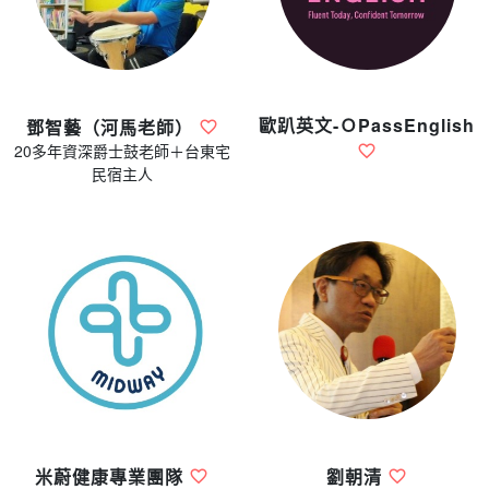
歐趴英文-ＯPassEnglish
鄧智藝（河馬老師）
20多年資深爵士鼓老師＋台東宅
民宿主人
米蔚健康專業團隊
劉朝清