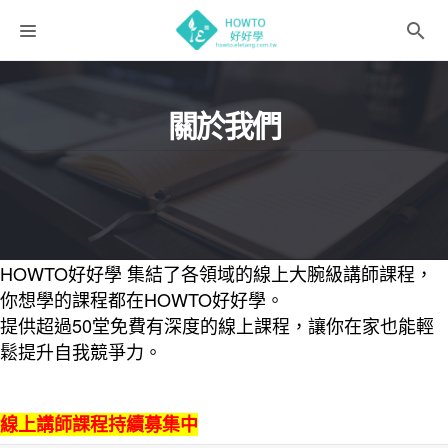
課程分類
關於我們
師資團隊
聯絡我們
語系選擇
折扣碼
HOWTO好好學 集結了各領域的線上大腕級講師課程，
你想學的課程都在HOWTO好好學。
提供超過50堂免費有深度的線上課程，讓你在家也能輕
鬆提升自我競爭力。
線上講師課程
持續募集中