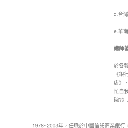
d.台
e.華
講師著
於各
《銀
店》
忙自
碗?》
1978~2003年，任職於中國信託商業銀行，是