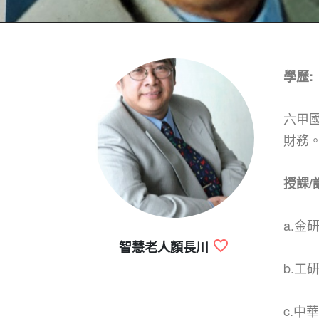
學歷:
六甲國
財務
授課/
a.金
智慧老人顏長川
b.工
c.中