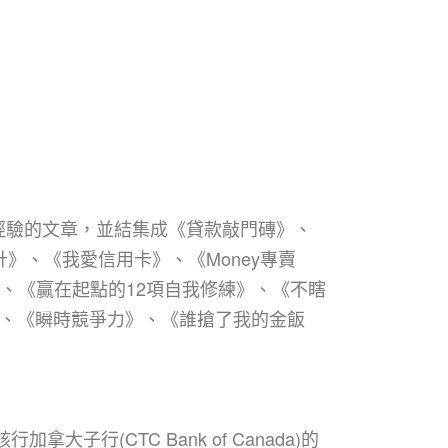
經驗的文章，並結集成《貸款敲門磚》、
》、《我愛信用卡》、《Money專賣
、《贏在起點的12項自我修練》、《不瞎
》、《瞬時競爭力》、《誰搶了我的金飯
大子行(CTC Bank of Canada)的