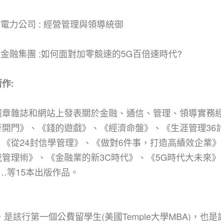
灣電力公司 : 經營管理與領導統御
南金融集團 :如何面對加零競速的5G百倍速時代?
作:
報章雜誌和網站上發表關於金融、通信、管理、領導實務
行開門》、《錢的遊戲》、《經濟命盤》、《生涯管理36計
、《從24封信學管理》、《做對6件事，打造高績效企業》
我管理術》、《金融業的新3C時代》、《5G時代大未來
…等15本出版作品。
該行第一個公費留學生(美國Temple大學MBA)，也是該行加拿