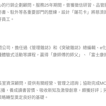
心的行銷企劃顧問。服務25年期間，曾獲徵信研習、品管
書、駐外等各重要部門的歷練，設計「蓮花卡」將慈濟的慈
好員工。
企管顧問公司，擔任過《管理雜誌》和《突破雜誌》總編輯、
種體驗式活動等課程，贏得「康師傅的師父」、「富士康
事長室資深顧問，提供有關經營、管理之諮詢；協助完成MOD
播，養成讀書習慣、吸收新知及激發創意，頗獲好評；另
策略轉型奠定良好的基礎。