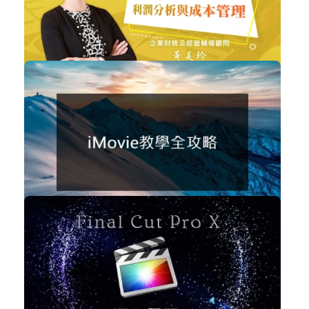
購買後有效期限：課程下架時
5724
NT$2,280
如何做好利潤分析與成本管理
企業經營
加入購物車
購買後有效期限：2027-08-08
5367
免費
iMovie教學全攻略
數位行銷
立即加入
購買後有效期限：課程下架時
4280