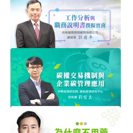
說服的藝術十講
職場賦能
加入購物車
購買後有效期限：課程下架時
9725
NT$2,080
工作分析與職務說明書撰擬實務
企業經營
加入購物車
購買後有效期限：課程下架時
9519
NT$2,080
碳權交易機制與碳管理應用
企業經營
加入購物車