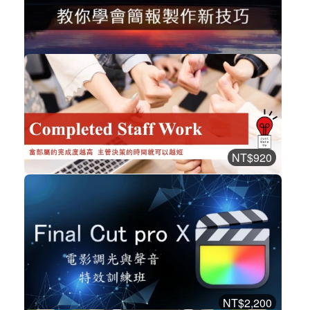
3037
免費
教你學會簡報製作新技巧
職場賦能
立即加入
購買後有效期限：課程下架時
2960
NT$920
Completed Staff Work
職場賦能
加入購物車
購買後有效期限：2026-12-23
2927
NT$2,200