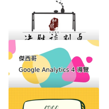
全方位顧客滿意的電話禮儀
職場賦能
加入購物車
購買後有效期限：課程下架時
7796
免費
和風系列課程--決勝談判桌
職場賦能
立即加入
購買後有效期限：課程下架時
7659
免費
Google Analytics 4(GA4) 導覽
數位行銷
立即加入