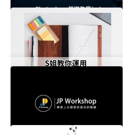
免費
Photoshop 基礎教學
職場賦能
立即加入
購買後有效期限：課程下架時
2285
免費
S姐教你運用斜槓筆記本創造斜槓人生
職場賦能
立即加入
購買後有效期限：課程下架時
2272
免費