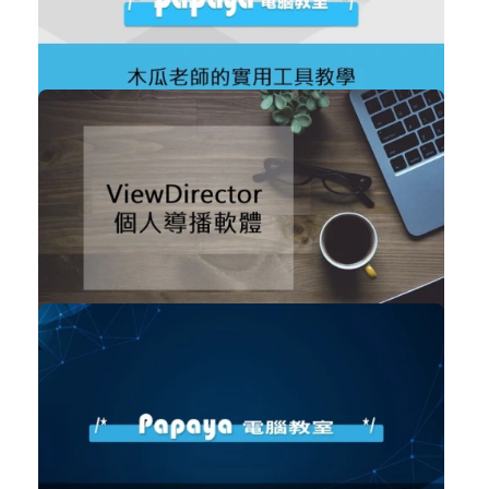
2459
免費
木瓜老師的實用工具教學
職場賦能
立即加入
購買後有效期限：課程下架時
2440
免費
ViewDirector 個人導播軟體
數位行銷
立即加入
購買後有效期限：課程下架時
2294