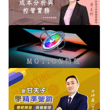
購買後有效期限：課程下架時
11319
NT$2,280
成本分析與控管實務
企業經營
加入購物車
購買後有效期限：2027-08-08
11226
NT$3,000
Motion特效-從入門到進階
設計工具
加入購物車
購買後有效期限：課程下架時
10109