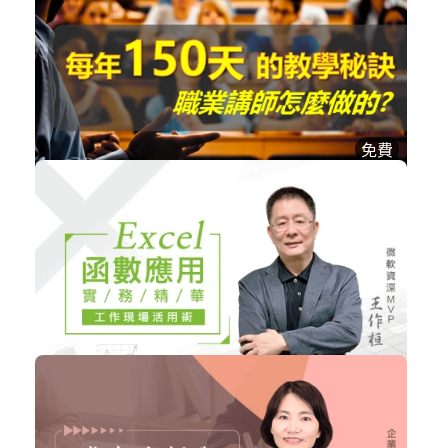
Davinci Resolve剪輯-剪輯功能操作篇
設計工具
加入購物車
購買後有效期限：課程下架時
12102
免費
講師技巧 : TTT 職業講師授課祕訣
個人品牌
立即加入
購買後有效期限：課程下架時
11577
NT$2,080
函數應用實務精華
職場賦能
加入購物車