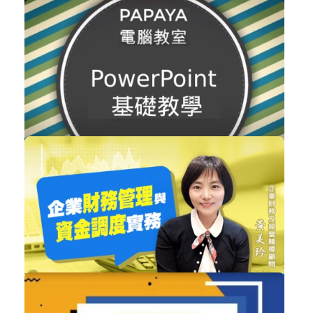
2021 Final Cut pro X 電影調色班
設計工具
加入購物車
購買後有效期限：課程下架時
2916
免費
PowerPoint基礎教學
職場賦能
立即加入
購買後有效期限：課程下架時
2857
NT$2,280