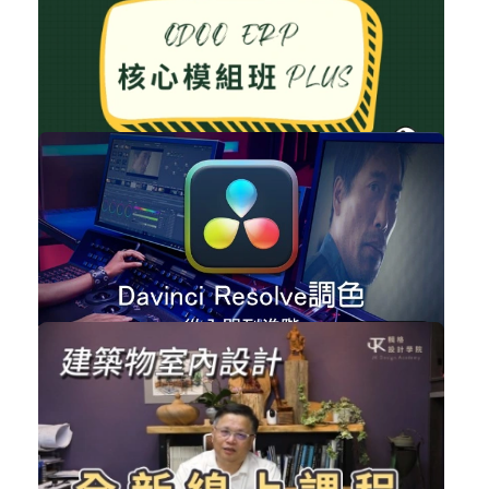
樞紐分析從基本功到進階實務
職場賦能
加入購物車
購買後有效期限：課程下架時
22074
NT$128,000
Odoo ERP 核心模組班 PLUS
企業經營
加入購物車
購買後有效期限：課程下架時
17697
NT$4,800
Davinci Resolve調色-從入門到進階
設計工具
加入購物車
購買後有效期限：課程下架時
16557