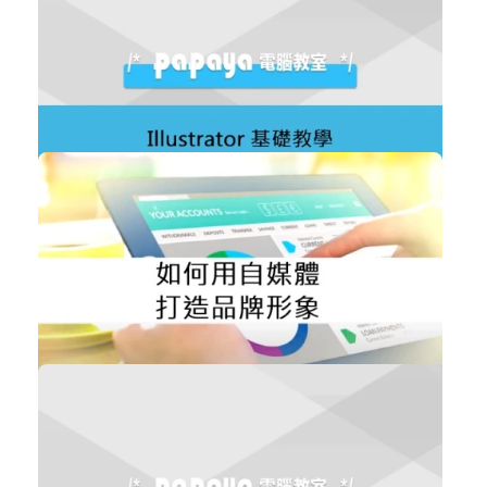
人資法令講堂_講師 謝清風
企業經營
立即加入
購買後有效期限：課程下架時
2612
免費
Illustrator 基礎教學
職場賦能
立即加入
購買後有效期限：課程下架時
2574
免費
如何用自媒體打造品牌形象
數位行銷
立即加入
購買後有效期限：課程下架時