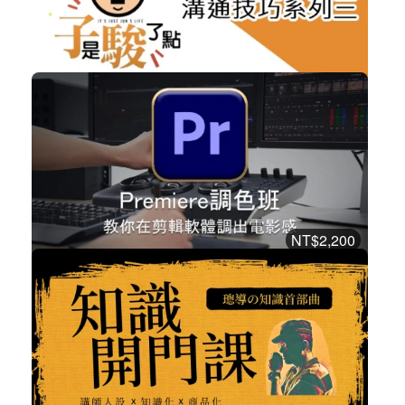
2809
免費
溝通技巧系列三
其他
立即加入
購買後有效期限：課程下架時
2751
NT$2,200
『講座』Premiere調色課程-教你在剪...
設計工具
加入購物車
購買後有效期限：課程下架時
2728