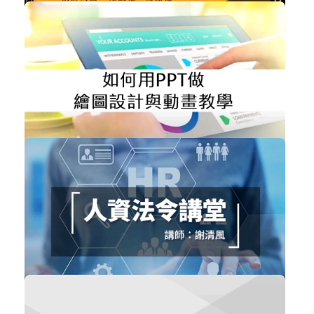
NT$1,000
知識開門課
個人品牌
加入購物車
購買後有效期限：課程下架時
2708
免費
如何用PPT做繪圖設計與動畫教學
職場賦能
立即加入
購買後有效期限：課程下架時
2698
免費