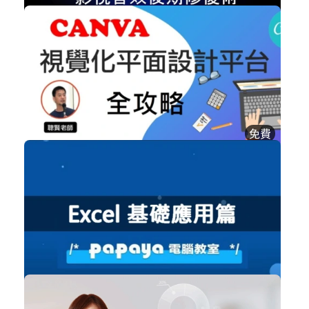
NT$3,100
影視音效後期修復術
設計工具
加入購物車
購買後有效期限：課程下架時
6442
免費
Canva視覺化設計平台全攻略
職場賦能
立即加入
購買後有效期限：課程下架時
6281
免費