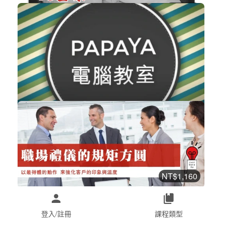
NT$885
霸淩求救01-05 大合集
生活學習
加入購物車
購買後有效期限：課程下架時
2073
免費
立即學會 Premiere Pro
數位行銷
立即加入
購買後有效期限：課程下架時
2066
NT$1,160
職場禮儀的規矩方圓
職場賦能
加入購物車
登入/註冊
課程類型
購買後有效期限：2026-12-31