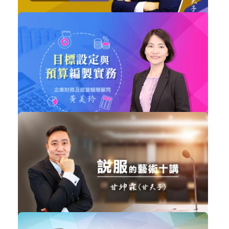
NT$599
跟甘夫子學精準營銷
職場賦能
加入購物車
購買後有效期限：課程下架時
9926
NT$2,800
目標設定與預算編製實務
企業經營
加入購物車
購買後有效期限：2028-08-08
9876
NT$860