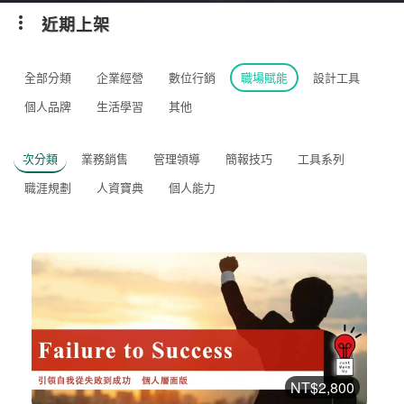
近期上架
全部分類
企業經營
數位行銷
職場賦能
設計工具
個人品牌
生活學習
其他
次分類
業務銷售
管理領導
簡報技巧
工具系列
職涯規劃
人資寶典
個人能力
NT$2,800