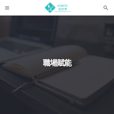
課程分類
師資團隊
聯絡我們
語系選擇
職場賦能
折扣碼